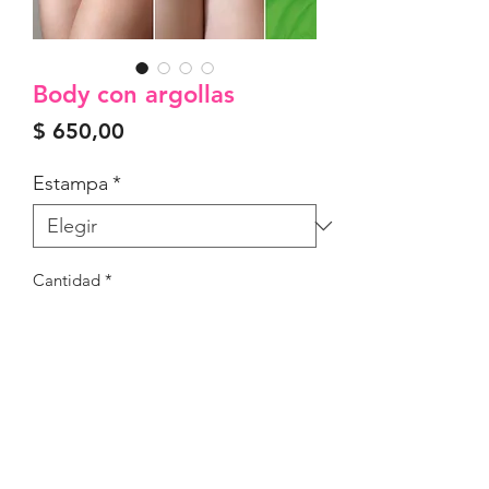
Body con argollas
Precio
$ 650,00
Estampa
*
Cantidad
*
Agregar al carrito
Body en Lycra con argollas
Tamaño único