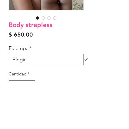
Body strapless
Precio
$ 650,00
Estampa
*
Cantidad
*
Agregar al carrito
En suplex
Tamaño único