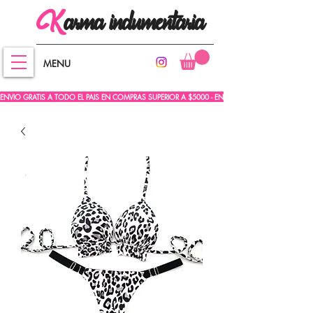
arma
indumentaria
K
MENU
ENVIO GRATIS A TODO EL PAIS EN COMPRAS SUPERIOR A $5000 - ENVIO GRATIS A TODO EL PA