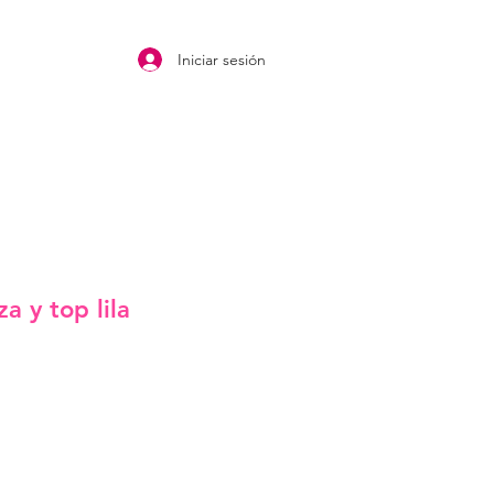
Iniciar sesión
a y top lila
cio