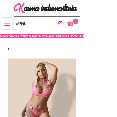
arma
indumentaria
K
MENU
ENVIO GRATIS A TODO EL PAIS EN COMPRAS SUPERIOR A $5000 - ENVIO GRATIS A TODO EL PA