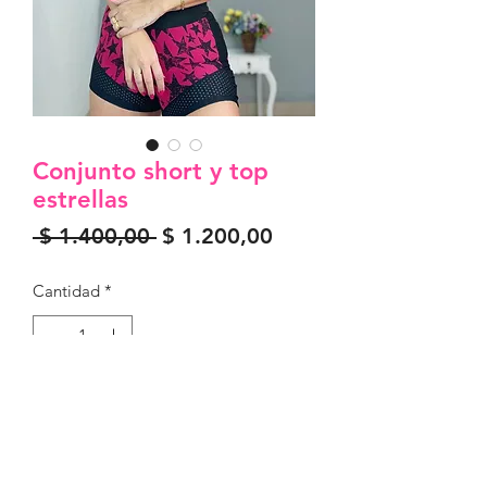
Conjunto short y top
estrellas
Precio
Precio
 $ 1.400,00 
$ 1.200,00
de
oferta
Cantidad
*
Agregar al carrito
Material jakuard