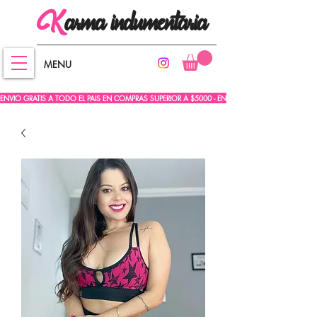
arma
indumentaria
K
MENU
ENVIO GRATIS A TODO EL PAIS EN COMPRAS SUPERIOR A $5000 - ENVIO GRATIS A TODO EL PA