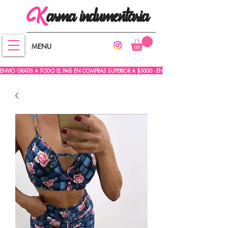
arma
indumentaria
K
MENU
ENVIO GRATIS A TODO EL PAIS EN COMPRAS SUPERIOR A $5000 - ENVIO GRATIS A TODO EL PA