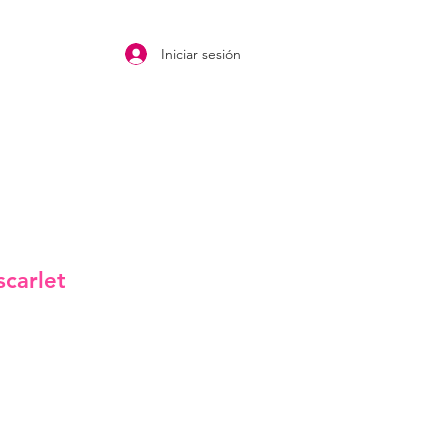
Iniciar sesión
scarlet
cio