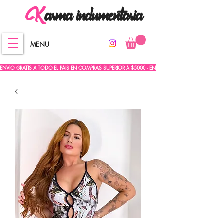
arma
indumentaria
K
MENU
ENVIO GRATIS A TODO EL PAIS EN COMPRAS SUPERIOR A $5000 - ENVIO GRATIS A TODO EL PA