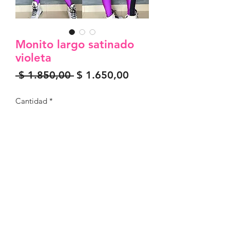
Monito largo satinado
violeta
Precio
Precio
 $ 1.850,00 
$ 1.650,00
de
oferta
Cantidad
*
Agregar al carrito
Único tamaño
©2022 creada por karma indumentaria.