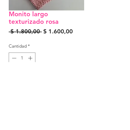
Monito largo
texturizado rosa
Precio
Precio
 $ 1.800,00 
$ 1.600,00
de
oferta
Cantidad
*
Agregar al carrito
Único tamaño
36 al 42
Con levanta cola
©2022 creada por karma indumentaria.