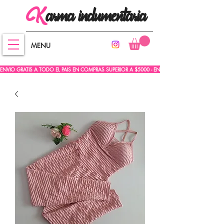
arma
indumentaria
K
MENU
ENVIO GRATIS A TODO EL PAIS EN COMPRAS SUPERIOR A $5000 - ENVIO GRATIS A TODO EL PA