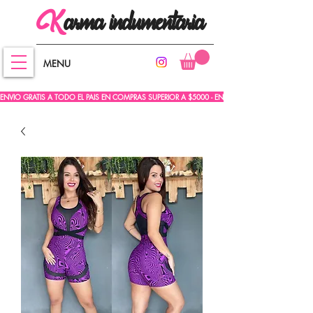
arma
indumentaria
K
MENU
ENVIO GRATIS A TODO EL PAIS EN COMPRAS SUPERIOR A $5000 - ENVIO GRATIS A TODO EL PA