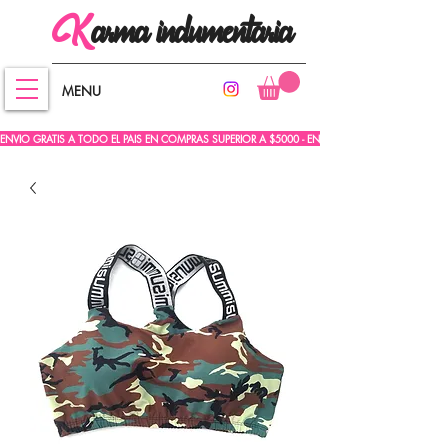
arma
indumentaria
K
MENU
ENVIO GRATIS A TODO EL PAIS EN COMPRAS SUPERIOR A $5000 - ENVIO GRATIS A TODO EL PA