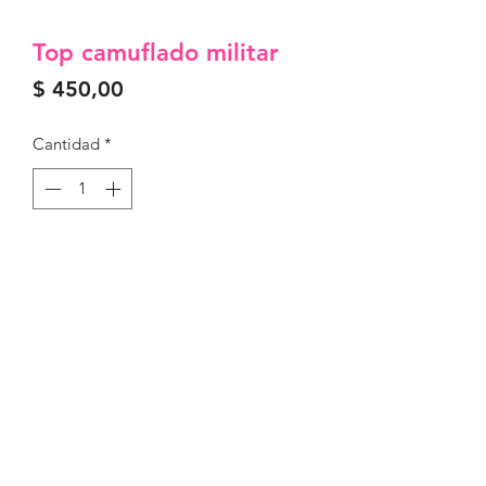
Top camuflado militar
Precio
$ 450,00
Cantidad
*
Agregar al carrito
Tamaño M
Con relleno
90 poliamida 10 elastano
©2022 creada por karma indumentaria.