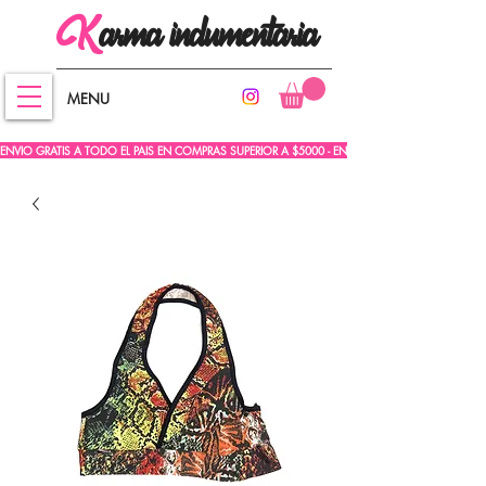
arma
indumentaria
K
MENU
ENVIO GRATIS A TODO EL PAIS EN COMPRAS SUPERIOR A $5000 - ENVIO GRATIS A TODO EL PA